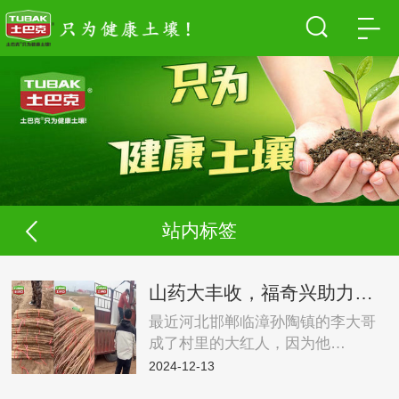
站内标签
山药大丰收，福奇兴助力，个大粗又直，收购商抢疯了！
最近河北邯郸临漳孙陶镇的李大哥
成了村里的大红人，因为他…
2024-12-13