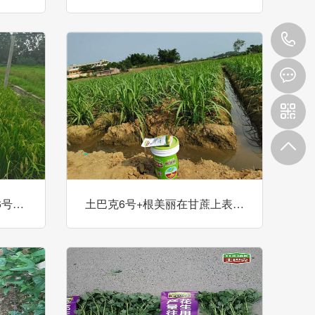
4
0
1
6号…
土巴克6号+根美丽在甘蔗上表…