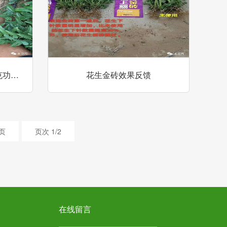
克功…
花生金砖效果反馈
页
页次 1/2
在线留言