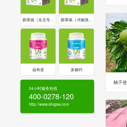
膨果疯（东北专…
膨果疯（冲施滴…
福奇星
多糖钙
柚子使
24小时服务热线
400-0278-120
http://www.shqjsw.com