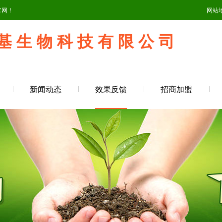
官网！
网站
基 生 物 科 技 有 限 公 司
新闻动态
效果反馈
招商加盟