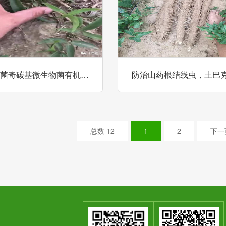
菌奇碳基微生物菌有机…
防治山药根结线虫，土巴
总数 12
1
2
下一